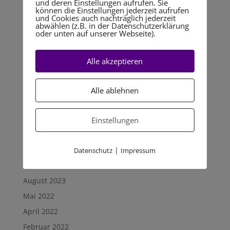
und deren Einstellungen aufrufen. Sie
Unsichtbarkeit
können die Einstellungen jederzeit aufrufen
und Cookies auch nachträglich jederzeit
Begeisterte Stammgäste statt Beschwerden
abwählen (z.B. in der Datenschutzerklärung
oder unten auf unserer Webseite).
Mitarbeiterführung & Persönlichkeitstypologie
Megatrends II: Digitalisierung & „New Work“ – Neue
Alle akzeptieren
Chancen in Hotellerie, Tourismus und Dienstleistung
Kommunikation mit Mitarbeitern, Gästen und
Alle ablehnen
Kunden
Neueste Kommentare
Einstellungen
Archiv
|
Datenschutz
Impressum
Februar 2025
August 2023
Mai 2022
April 2022
Februar 2022