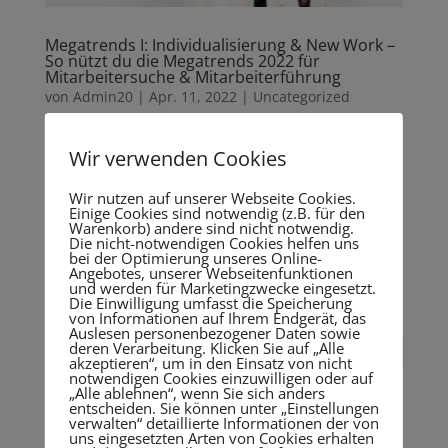
Megatrends I: Individualisierung & New Work –
So nützt du die Megatrends 2022 für
Mitarbeitersuche & Mitarbeiterführung
von
Admin20
|
Apr. 11, 2022
|
Uncategorized
Vorlesen lassen: von Ute Zischinsky, Die Coach
Wir verwenden Cookies
https://diecoach.eu/wp-
content/uploads/2022/04/Megatrends-
Wir nutzen auf unserer Webseite Cookies.
Individualisierung-New-Work-.m4a Was ist eigentlich
Einige Cookies sind notwendig (z.B. für den
Warenkorb) andere sind nicht notwendig.
ein Trend? Wie machen sich Trends in den
Die nicht-notwendigen Cookies helfen uns
gesellschaftlichen und wirtschaftlichen Strukturen
bei der Optimierung unseres Online-
Angebotes, unserer Webseitenfunktionen
bemerkbar? Und wie...
und werden für Marketingzwecke eingesetzt.
Die Einwilligung umfasst die Speicherung
von Informationen auf Ihrem Endgerät, das
Auslesen personenbezogener Daten sowie
deren Verarbeitung. Klicken Sie auf „Alle
akzeptieren“, um in den Einsatz von nicht
notwendigen Cookies einzuwilligen oder auf
„Alle ablehnen“, wenn Sie sich anders
entscheiden. Sie können unter „Einstellungen
Neueste Beiträge
verwalten“ detaillierte Informationen der von
uns eingesetzten Arten von Cookies erhalten
Frauen in der Hotellerie: Zwischen Dominanz und