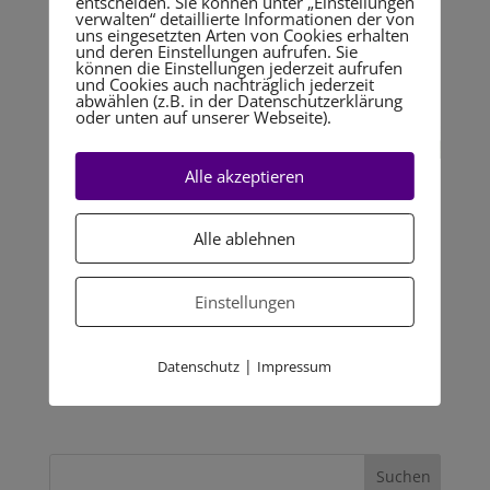
entscheiden. Sie können unter „Einstellungen
verwalten“ detaillierte Informationen der von
uns eingesetzten Arten von Cookies erhalten
und deren Einstellungen aufrufen. Sie
können die Einstellungen jederzeit aufrufen
und Cookies auch nachträglich jederzeit
abwählen (z.B. in der Datenschutzerklärung
oder unten auf unserer Webseite).
Alle akzeptieren
Mitarbeiterführung & Persönlichkeitstypologie
von
Admin20
|
Mai 23, 2022
|
Uncategorized
Alle ablehnen
Weißt du, wie deine MitarbeiterInnen ticken? Beim
Thema Fachkräftemangel geht es nicht nur darum,
Einstellungen
neue MitarbeiterInnen zu rekrutieren, sondern auch
darum, bestehende MitarbeiterInnen zu halten. Das
|
Datenschutz
Impressum
Wissen um die verschiedenen Persönlichkeitstypen
hilft Entscheidern,...