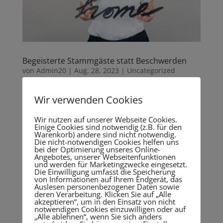
Begeisterte Stammgäste statt Beschwerden
von
Admin20
|
Aug. 28, 2023
|
Uncategorized
Ein volles Haus mit rundum zufriedenen Gästen –
Wir verwenden Cookies
etwas, das sich zwar jede Hotelière und jeder
Hotelier wünscht, was aber nicht immer gelingt.
Wir nutzen auf unserer Webseite Cookies.
Einige Cookies sind notwendig (z.B. für den
Denn dort, wo Menschen mit unterschiedlichen
Warenkorb) andere sind nicht notwendig.
Persönlichkeiten, Backgrounds und Bedürfnissen
Die nicht-notwendigen Cookies helfen uns
bei der Optimierung unseres Online-
zusammentreffen, wird es auch...
Angebotes, unserer Webseitenfunktionen
und werden für Marketingzwecke eingesetzt.
Die Einwilligung umfasst die Speicherung
von Informationen auf Ihrem Endgerät, das
Auslesen personenbezogener Daten sowie
deren Verarbeitung. Klicken Sie auf „Alle
akzeptieren“, um in den Einsatz von nicht
notwendigen Cookies einzuwilligen oder auf
„Alle ablehnen“, wenn Sie sich anders