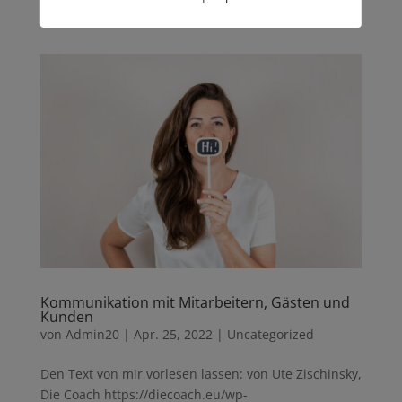
wir uns kaum entziehen können und...
Kommunikation mit Mitarbeitern, Gästen und
Kunden
von
Admin20
|
Apr. 25, 2022
|
Uncategorized
Den Text von mir vorlesen lassen: von Ute Zischinsky,
Die Coach https://diecoach.eu/wp-