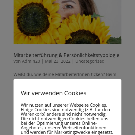
Mitarbeiterführung & Persönlichkeitstypologie
von
Admin20
|
Mai 23, 2022
|
Uncategorized
Weißt du, wie deine MitarbeiterInnen ticken? Beim
Thema Fachkräftemangel geht es nicht nur darum,
neue MitarbeiterInnen zu rekrutieren, sondern auch
Wir verwenden Cookies
darum, bestehende MitarbeiterInnen zu halten. Das
Wissen um die verschiedenen Persönlichkeitstypen
Wir nutzen auf unserer Webseite Cookies.
hilft Entscheidern,...
Einige Cookies sind notwendig (z.B. für den
Warenkorb) andere sind nicht notwendig.
Die nicht-notwendigen Cookies helfen uns
bei der Optimierung unseres Online-
Angebotes, unserer Webseitenfunktionen
und werden für Marketingzwecke eingesetzt.