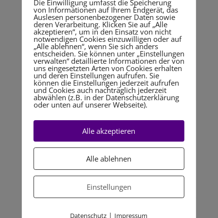
Die Einwilligung umfasst die Speicherung
von Informationen auf Ihrem Endgerät, das
Auslesen personenbezogener Daten sowie
deren Verarbeitung. Klicken Sie auf „Alle
akzeptieren“, um in den Einsatz von nicht
notwendigen Cookies einzuwilligen oder auf
„Alle ablehnen“, wenn Sie sich anders
entscheiden. Sie können unter „Einstellungen
verwalten“ detaillierte Informationen der von
uns eingesetzten Arten von Cookies erhalten
und deren Einstellungen aufrufen. Sie
können die Einstellungen jederzeit aufrufen
und Cookies auch nachträglich jederzeit
abwählen (z.B. in der Datenschutzerklärung
oder unten auf unserer Webseite).
Megatrends II: Digitalisierung & „New Work“ –
Neue Chancen in Hotellerie, Tourismus und
Alle akzeptieren
Dienstleistung
von
Admin20
|
Mai 2, 2022
|
Uncategorized
Alle ablehnen
Zurück lehnen und vorlesen lassen von Ute
Zischinsky, Die Coach https://diecoach.eu/wp-
Einstellungen
content/uploads/2022/04/Megatrends-II-
Digitalisierung-und-New-Work.m4a Ob im Beruf oder
in der Freizeit – wir leben in einer digitalen Welt, der
|
Datenschutz
Impressum